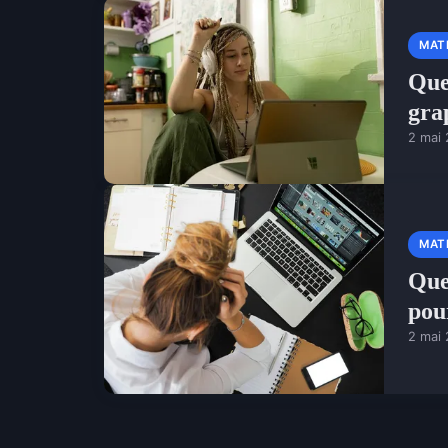
MAT
Que
gra
2 mai
MAT
Que
pou
2 mai